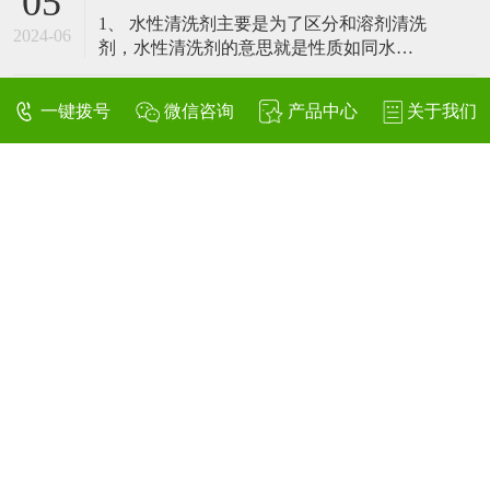
05
等，对人体是有一定的伤害的。 三氯乙
1、 水性清洗剂主要是为了区分和溶剂清洗
烯： 清洗不稳定，与空气或氧气接触时产
2024-06
剂，水性清洗剂的意思就是性质如同水一
品易被氧化，温度升高或紫外光下更快，
样，不挥发，不易燃等，这种性质也技术
对环境污染有严重危害，在水生物中可产
让他适用于所有材质产品清洗 2、而溶剂型
生蓄积，
一键拨号
微信咨询
产品中心
关于我们
清洗剂则会有挥发性气味，且有毒易燃。
所以，水性清洗剂也叫环保清洗剂。 3、
清洗案例产品
水性清洗剂的使用方法与溶剂型使用方法
基本没有区别，槽洗、冲洗、擦