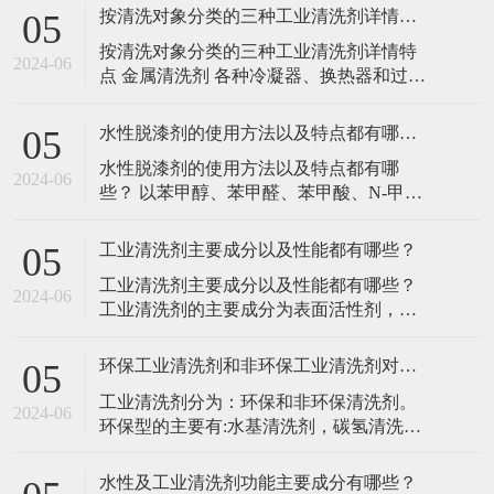
使用方法： 1.将水性脱漆剂用毛刷充分涂
按清洗对象分类的三种工业清洗剂详情特点
05
均要去除的涂膜表面。在涂刷水性脱漆剂
按清洗对象分类的三种工业清洗剂详情特
之前,如果用砂纸等将希望去除的涂膜表面
2024-06
点 金属清洗剂 各种冷凝器、换热器和过滤
打粗的话,可以缩短脱离时间。塑料容器容
器、反渗透设备等是钢铁、冶金、电力、
易被溶解变形,所
化工、造纸、食品、制药、纺织等企业广
水性脱漆剂的使用方法以及特点都有哪些？
05
泛采用的重要设备。该设备在运行过程
水性脱漆剂的使用方法以及特点都有哪
中，由于水质和温差变化的原因，极易造
2024-06
些？ 以苯甲醇、苯甲醛、苯甲酸、N-甲基
成内管结垢现象，从而大大降低设备的换
吡咯烷酮（NMP）等溶剂为主要成分的水
热和过滤效率，导致停机停产。传统
性脱漆剂成为新的发展趋势。水性脱漆剂
工业清洗剂主要成分以及性能都有哪些？
05
与传统二氯甲烷型脱漆剂相比，其挥发性
工业清洗剂主要成分以及性能都有哪些？
和毒性相对较小，缓解了原来脱漆剂中含
2024-06
工业清洗剂的主要成分为表面活性剂，在
溶剂过多造成的环境问题。 使用方法：
家用清洁剂配方中约占5%~30%。按用量和
1、将脱漆剂
品种，用得最多的是阴离子表面活性剂，
环保工业清洗剂和非环保工业清洗剂对人体有伤害吗？
05
其次是非离子表面活性剂，两性表面活性
工业清洗剂分为：环保和非环保清洗剂。
剂很少使用。阳离子表面活性剂在纤维上
2024-06
环保型的主要有:水基清洗剂，碳氢清洗
的吸附性很大、洗涤力小，且价格昂贵，
剂。非环保的主要有：三氯乙烯、二氯甲
常不采用。有时清洁剂中
烷、白电油、溴丙烷、天拿水、煤油等
水性及工业清洗剂功能主要成分有哪些？